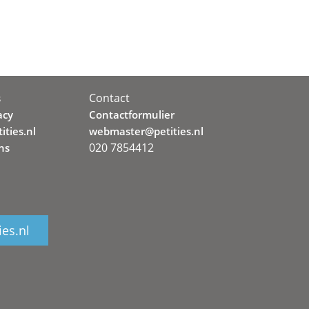
Contact
s
acy
Contactformulier
ities.nl
webmaster@petities.nl
020 7854412
ns
ies.nl