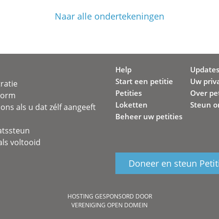
Naar alle ondertekeningen
Help
Update
Start een petitie
Uw priv
ratie
Petities
Over pet
svorm
Loketten
Steun o
ons als u dat zélf aangeeft
Beheer uw petities
atssteun
ls voltooid
Doneer en steun Petit
HOSTING GESPONSORD DOOR
VERENIGING OPEN DOMEIN