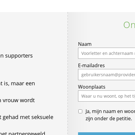
On
If
Naam
you
n supporters
are
E-mailadres
a
human,
ignore
t is, maar een
Woonplaats
this
field
n vrouw wordt
Ja, mijn naam en woo
t gehad met seksuele
zijn onder de petitie.
met partnergeweld.