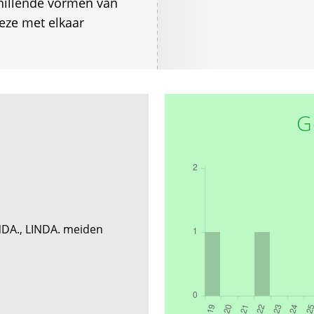
chillende vormen van
eze met elkaar
G
NDA., LINDA. meiden